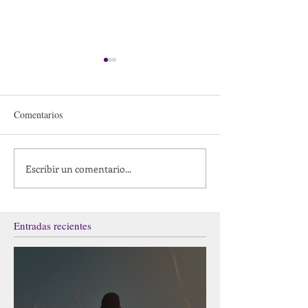
Comentarios
Escribir un comentario...
Danzar desde el continuum
Cuerpo fenomenol
de la conciencia
cuerpo encarnado 
vivencia
Entradas recientes