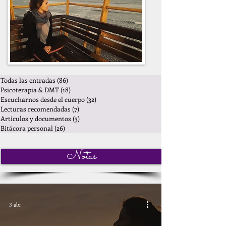
Todas las entradas
(86)
86 entradas
Psicoterapia & DMT
(18)
18 entradas
Escucharnos desde el cuerpo
(32)
32 entradas
Lecturas recomendadas
(7)
7 entradas
Artículos y documentos
(3)
3 entradas
Bitácora personal
(26)
26 entradas
Notas
3 abr