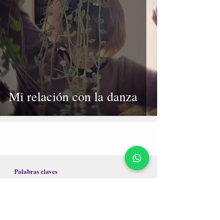
Mi relación con la danza
Palabras claves
Arte
Cuerpo-Mente
Danza del vientre
Danza y movimiento
Desarrollo personal
Escrituras personales
Gestalt
Improvisación
Investigación en danza