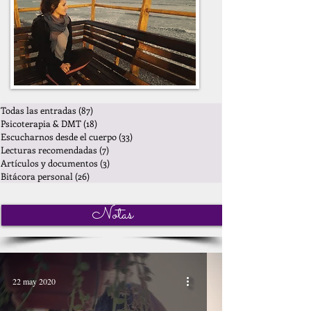
Todas las entradas
(87)
87 entradas
Psicoterapia & DMT
(18)
18 entradas
Escucharnos desde el cuerpo
(33)
33 entradas
Lecturas recomendadas
(7)
7 entradas
Artículos y documentos
(3)
3 entradas
Bitácora personal
(26)
26 entradas
Notas
22 may 2020