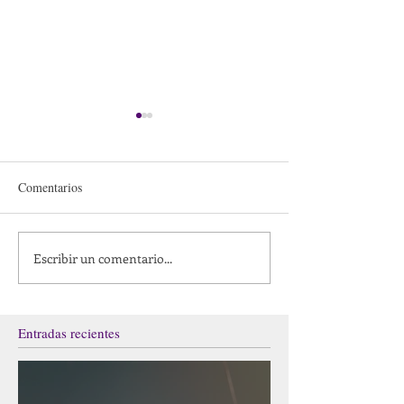
Comentarios
Escribir un comentario...
Registro de investigación en
Danza emergente 
danza (palabras sueltas)
improvisación
Entradas recientes