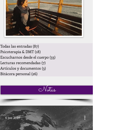
Todas las entradas
(87)
87 entradas
Psicoterapia & DMT
(18)
18 entradas
Escucharnos desde el cuerpo
(33)
33 entradas
Lecturas recomendadas
(7)
7 entradas
Artículos y documentos
(3)
3 entradas
Bitácora personal
(26)
26 entradas
Notas
6 jun 2025