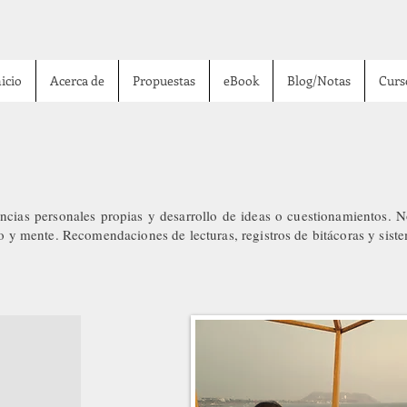
icio
Acerca de
Propuestas
eBook
Blog/Notas
Curs
encias personales propias y desarrollo de ideas o cuestionamientos. N
y mente. Recomendaciones de lecturas, registros de bitácoras y sist
as
3 entradas
as
das