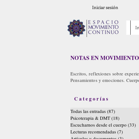
Iniciar sesión
In
NOTAS EN MOVIMIENTO
Escritos, reflexiones sobre experi
Pensamientos y emociones. Cuerpo 
Categorías
Todas las entradas
(87)
87 entradas
Psicoterapia & DMT
(18)
18 entrad
Escucharnos desde el cuerpo
(33)
3
Lecturas recomendadas
(7)
7 entrad
Artículos y documentos
(3)
3 entra