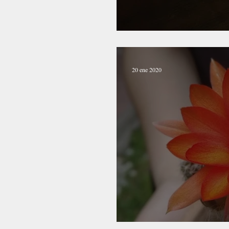
El cuaderno intros
20 ene 2020
Que la felicidad s