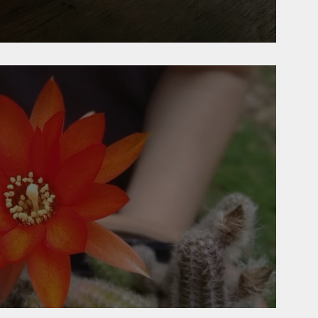
pectivo & la bitácora clínica
ea el camino, no la meta