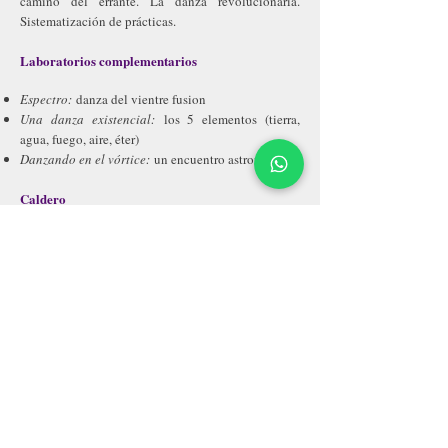
camino del errante. La danza revolucionaria.
Sistematización de prácticas.
Laboratorios complementarios
Espectro:
danza del vientre fusion
Una danza existencial:
los 5 elementos (tierra,
agua, fuego, aire, éter)
Danzando en el vórtice:
un encuentro astronómico
Caldero
Biblioteca audiovisual para consultar e investigar +
apunte teórico de todos los contenidos
Palabras de participantes
"un bello laboratorio con
@espacio.movimiento.continuo que nos llevó por
8 encuentros de una riqueza y profundidad que
quiero recomendar. Si no la conocen (yo creo que