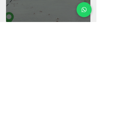
Micromundo: autopista
hormiga